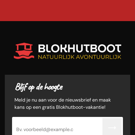
11
12
13
15
16
14
10
Week
terugkomst
7 NACHTEN
ma 17 aug. 2026
18
19
20
22
23
17
Sla op
21
25
26
27
29
30
24
28
Sla op
31
Blijf op de hoogte
Meld je nu aan voor de nieuwsbrief en maak
kans op een gratis Blokhutboot-vakantie!
E-mailadres