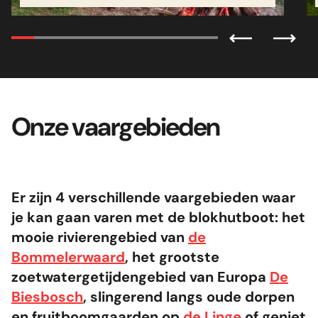
Onze vaargebieden
Er zijn 4 verschillende vaargebieden waar
je kan gaan varen met de blokhutboot: het
mooie rivierengebied van
de
Bommelerwaard
, het grootste
zoetwatergetijdengebied van Europa
De
Biesbosch
, slingerend langs oude dorpen
en fruitboomgaarden op
de Linge
of geniet