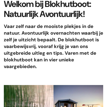
Welkom bij Blokhutboot:
17
Sla op
21
Download het Blokhutboot
combinatie!
25
26
27
29
30
24
28
Natuurlijk Avontuurlijk!
Een actieve vakantie met je gezin!
magazine
Sla op
31
De ideale combinatie
Lees verder
Lees verder
Download
Vaar zelf naar de mooiste plekjes in de
Veelgestelde vragen
De Linge
natuur. Avontuurlijk overnachten waarbij je
Natuur en cultuur in een! Langs deze
zelf je uitzicht bepaalt. De blokhutboot is
Contact
vaarbewijsvrij, vooraf krijg je van ons
kleine rivier vind je historische dorpen,
Belangrijk
uitgebreide uitleg en tips. Varen met de
steden en forten, afgewisseld met
blokhutboot kan in vier unieke
Cadeaubon
fruitboomgaarden die je in ieder
vaargebieden.
Open Boot
jaargetijde verrassen.
Algemene Voorwaarden
Cultuur & Natuur
Lees verder