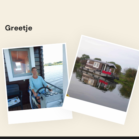
R
Greetje