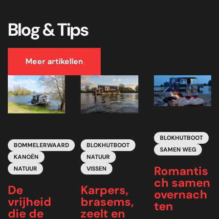
Blog & Tips
Meer artikellen
BLOKHUTBOOT
BOMMELERWAARD
BLOKHUTBOOT
SAMEN WEG
KANOËN
NATUUR
Romantis
NATUUR
VISSEN
ch samen
De
Karpers,
overnach
vrijheid
brasems,
ten
die de
zeelt en