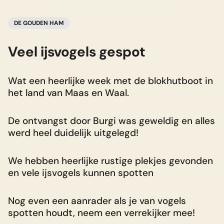
DE GOUDEN HAM
Veel ijsvogels gespot
V
Wat een heerlijke week met de blokhutboot in
V
het land van Maas en Waal.
m
B
w
De ontvangst door Burgi was geweldig en alles
P
werd heel duidelijk uitgelegd!
d
e
We hebben heerlijke rustige plekjes gevonden
W
en vele ijsvogels kunnen spotten
n
Nog even een aanrader als je van vogels
spotten houdt, neem een verrekijker mee!