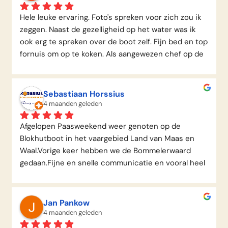
Hele leuke ervaring. Foto's spreken voor zich zou ik 
zeggen. Naast de gezelligheid op het water was ik 
ook erg te spreken over de boot zelf. Fijn bed en top 
fornuis om op te koken. Als aangewezen chef op de 
boot was ik erg blij met vier goed werkende pitjes. 
Het is maar waar je blij van wordt natuurlijk 
haha.Hoe dan ook een aanrader.
Sebastiaan Horssius
4 maanden geleden
Afgelopen Paasweekend weer genoten op de 
Blokhutboot in het vaargebied Land van Maas en 
Waal.Vorige keer hebben we de Bommelerwaard 
gedaan.Fijne en snelle communicatie en vooral heel 
flexibel wat vertrektijden betreft.Goede uitleg over 
de boot zelf en over mooie plekjes om aan te 
meren.Wij gaan zeker nog terugkomen om de 
Jan Pankow
andere vaargebieden te ontdekken.Tot de volgende 
4 maanden geleden
keer!