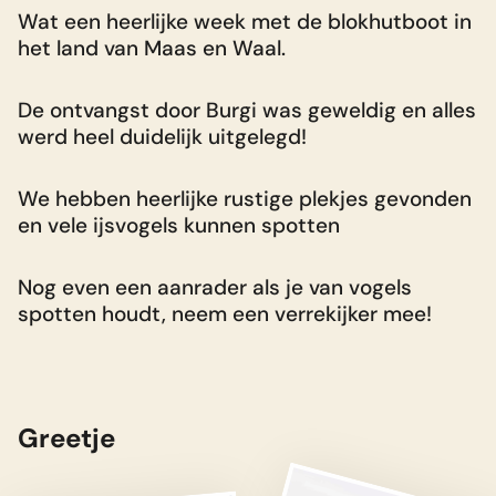
Wat een heerlijke week met de blokhutboot in
V
Biesbosch
het land van Maas en Waal.
m
Nationaal park de Brabantse Biesbosch
B
w
is misschien wel het mooiste
De ontvangst door Burgi was geweldig en alles
P
werd heel duidelijk uitgelegd!
waterrijke natuurgebied van
d
e
Nederland. De natuur was nog nooit zo
We hebben heerlijke rustige plekjes gevonden
W
en vele ijsvogels kunnen spotten
dichtbij!
n
Natuur & Rust
Lees verder
Nog even een aanrader als je van vogels
spotten houdt, neem een verrekijker mee!
Land van Maas en Waal
R
Genieten van prachtige ongerepte
natuur maar mét gezellige horeca
Greetje
mogelijkheden in de buurt. Het land
van Maas en Waal heeft de ideale