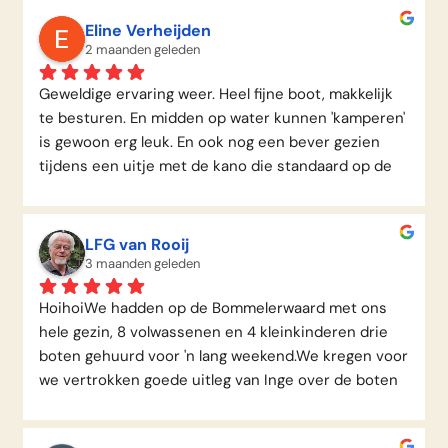
Eline Verheijden
2 maanden geleden
Geweldige ervaring weer. Heel fijne boot, makkelijk 
te besturen. En midden op water kunnen 'kamperen' 
is gewoon erg leuk. En ook nog een bever gezien 
tijdens een uitje met de kano die standaard op de 
boot zit!
LFG van Rooij
3 maanden geleden
HoihoiWe hadden op de Bommelerwaard met ons 
hele gezin, 8 volwassenen en 4 kleinkinderen drie 
boten gehuurd voor 'n lang weekend.We kregen voor 
we vertrokken goede uitleg van Inge over de boten 
en de mooie plekje's waar we konden aanmeren.'N 
mooi privé-strandje op de Litsche Ham was onze 