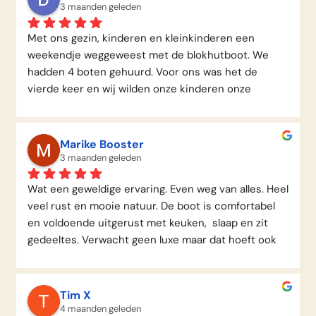
3 maanden geleden
Met ons gezin, kinderen en kleinkinderen een 
weekendje weggeweest met de blokhutboot. We 
hadden 4 boten gehuurd. Voor ons was het de 
vierde keer en wij wilden onze kinderen onze 
geweldige ervaring ook meegeven. Nou, we hebben 
genoten met z’n allen, varen, kanoën, suppen, 
BBQen, vissen, vuurtje stoken etc. We hadden veel 
Marike Booster
bekijks vanaf de waterkant en vaarpont, heel veel 
3 maanden geleden
zwaaien en foto’s maken 😂 Het was ook erg leuk om 
Wat een geweldige ervaring. Even weg van alles. Heel 
de boten strak naast elkaar te leggen, liepen we via 
veel rust en mooie natuur. De boot is comfortabel 
voorterras naar elkaar toe. Een aanrader voor een 
en voldoende uitgerust met keuken,  slaap en zit 
familieweekend!Gr, John en Desiree
gedeeltes. Verwacht geen luxe maar dat hoeft ook 
niet als je van andere dingen kunt genieten. Echt 
een aanrader!!!
Tim X
4 maanden geleden