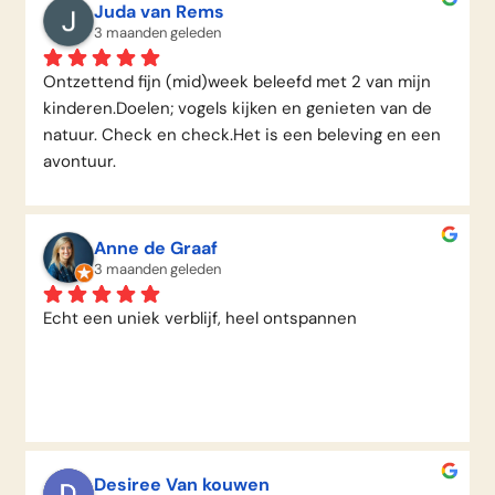
eerste aanlegplaats, de kinderen waren al meteen 
Juda van Rems
met de kano's en supplank het water op.'s avonds 
3 maanden geleden
gezellig BBQ'en bij 'n kampvuurtje, daags daarna naar 
Ontzettend fijn (mid)week beleefd met 2 van mijn 
Alemse Gat aangemeerd 'n koppel zwanen kwam ons 
kinderen.Doelen; vogels kijken en genieten van de 
al tegemoet, beverburchten gezien, schotse 
natuur. Check en check.Het is een beleving en een 
hooglanders op oevers die ons begroeten.De dag 
avontuur.
daarna weer terug naar Litsche Ham om daar de dag 
weer gezellig door te brengen.Het besturen van de 
boot went heel snel en was heel relaxt om te doen. 
Al met al ... 'n heerlijk weekend met z'n allen om nooit 
Anne de Graaf
te vergeten.
3 maanden geleden
Echt een uniek verblijf, heel ontspannen
Desiree Van kouwen