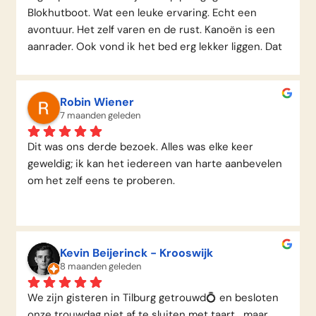
Blokhutboot. Wat een leuke ervaring. Echt een 
avontuur. Het zelf varen en de rust. Kanoën is een 
aanrader. Ook vond ik het bed erg lekker liggen. Dat 
is niet altijd het geval. Maar hier echt heel fijn 
geslapen!Wij doen het graag nog eens over!
Robin Wiener
7 maanden geleden
Dit was ons derde bezoek. Alles was elke keer 
geweldig; ik kan het iedereen van harte aanbevelen 
om het zelf eens te proberen.
Kevin Beijerinck - Krooswijk
8 maanden geleden
We zijn gisteren in Tilburg getrouwd💍 en besloten 
onze trouwdag niet af te sluiten met taart… maar 