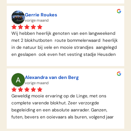
Gerrie Roukes
vorige maand
Wij hebben heerlijk genoten van een langweekend  
met 2 blokhutboten  route bommelerwaard  heerlijk 
in de natuur bij vele en mooie strandjes  aangelegd 
en geslapen  ook even het vesting stadje Heusden 
aan gedaan en heerlijk gegetenWij gaan het zeker 
nog een keer doen bedankt Inge voor het goede 
uitleg aanboord
Alexandra van den Berg
vorige maand
Geweldig mooie ervaring op de Linge, met ons 
complete varende blokhut. Zeer verzorgde 
begeleiding en een absolute aanrader. Ganzen, 
futen, bevers en ooievaars als buren, volgend jaar 
zeker weer!