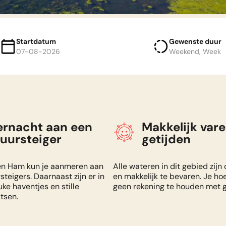
Startdatum
Gewenste duur
07-08-2026
Weekend, Week
Kies je gewenst
Kies je opstapdag
(ma of vr)
Vertekken is altijd op een vrijdag of
augustus
2026
Weekend
We verhuren per midweek, weekend 
ernacht aan een
Makkelijk vare
3 NACHTEN
uursteiger
getijden
MA
DI
WO
DO
VR
ZA
ZO
1
2
Week
n Ham kun je aanmeren aan
Alle wateren in dit gebied zijn 
7 NACHTEN
3
4
5
6
8
9
7
teigers. Daarnaast zijn er in
en makkelijk te bevaren. Je ho
uke haventjes en stille
geen rekening te houden met g
11
12
13
15
16
10
14
tsen.
18
19
20
22
23
17
21