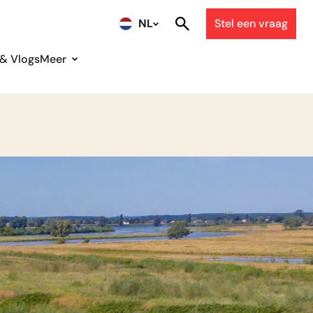
NL
Stel een vraag
 & Vlogs
Meer