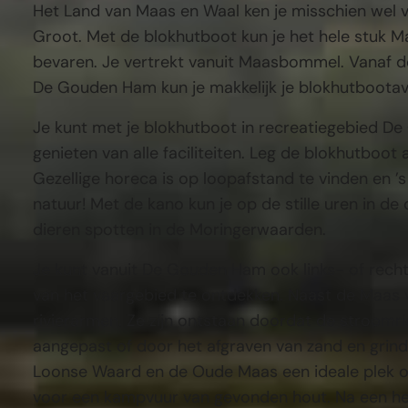
Het Land van Maas en Waal ken je misschien wel v
Groot. Met de blokhutboot kun je het hele stuk Maa
bevaren. Je vertrekt vanuit Maasbommel. Vanaf de
De Gouden Ham kun je makkelijk je blokhutbootavo
Je kunt met je blokhutboot in recreatiegebied D
genieten van alle faciliteiten. Leg de blokhutboot
Gezellige horeca is op loopafstand te vinden en ’
natuur! Met de kano kun je op de stille uren in d
dieren spotten in de Moringerwaarden.
Je kunt vanuit De Gouden Ham ook links- of rech
van het vaargebied te ontdekken. Naast de Maas v
rivierarmen. Ze zijn ontstaan doordat de stroomri
aangepast of door het afgraven van zand en grind
Loonse Waard en de Oude Maas een ideale plek o
voor een kampvuur van gevonden hout. Na een he