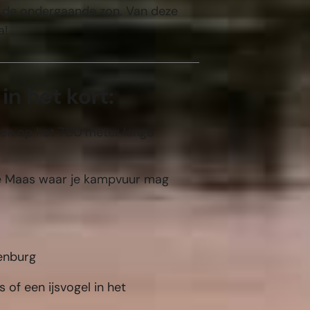
an de ondergaande zon. Van deze
a!
n het kort:
en op het 700 meter lange
de Maas waar je kampvuur mag
enburg
s of een ijsvogel in het