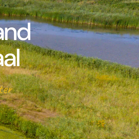
and
al
ater