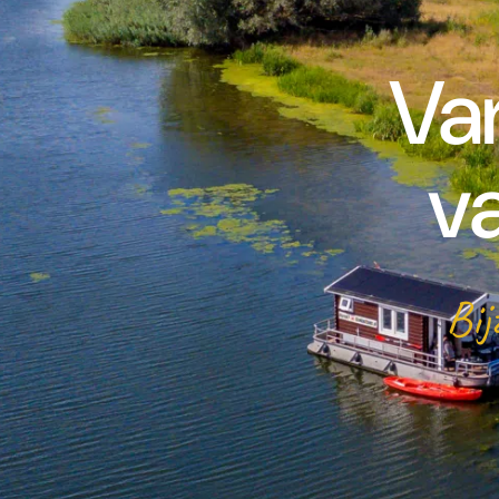
Va
v
Bij