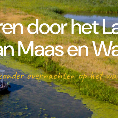
ren door het L
an Maas en Wa
zonder overnachten op het w