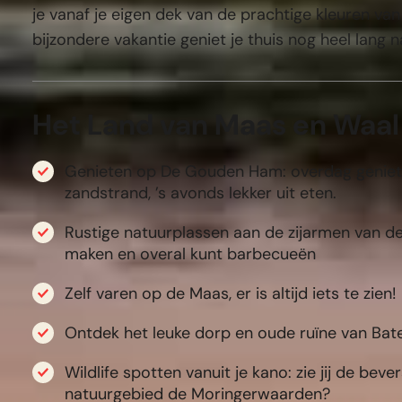
je vanaf je eigen dek van de prachtige kleuren v
bijzondere vakantie geniet je thuis nog heel lang n
Het Land van Maas en Waal i
Genieten op De Gouden Ham: overdag geniet
zandstrand, ’s avonds lekker uit eten.
Rustige natuurplassen aan de zijarmen van 
maken en overal kunt barbecueën
Zelf varen op de Maas, er is altijd iets te zien!
Ontdek het leuke dorp en oude ruïne van Bat
Wildlife spotten vanuit je kano: zie jij de bever
natuurgebied de Moringerwaarden?