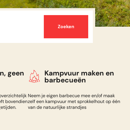
e duur
 een maandag.
terugkomst
of week.
n, geen
Kampvuur maken en
ma 10 aug. 2026
barbecueën
terugkomst
overzichtelijk
Neem je eigen barbecue mee en/of maak
vr 14 aug. 2026
eft bovendien
zelf een kampvuur met sprokkelhout op één
etijden.
van de natuurlijke strandjes