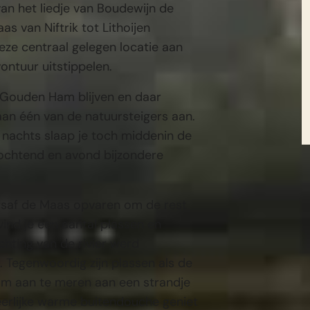
an het liedje van Boudewijn de
s van Niftrik tot Lithoijen
ze centraal gelegen locatie aan
ntuur uitstippelen.
e Gouden Ham blijven en daar
 aan één van de natuursteigers aan.
s nachts slaap je toch middenin de
e ochtend en avond bijzondere
tsaf de Maas opvaren om de rest
ind je een aantal plassen en
chting van de rivier werd
. Tegenwoordig zijn plassen als de
m aan te meren aan een strandje
erlijke warme buitendouche geniet