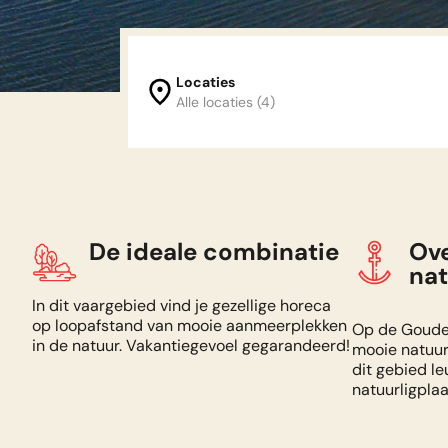
Locaties
Alle locaties (4)
Locaties
Bommelerwaard
De ideale combinatie
Ov
nat
Biesbosch
In dit vaargebied vind je gezellige horeca
op loopafstand van mooie aanmeerplekken
Op de Goude
in de natuur. Vakantiegevoel gegarandeerd!
mooie natuurs
Land van Maas en Waal
dit gebied le
natuurligplaa
De Linge