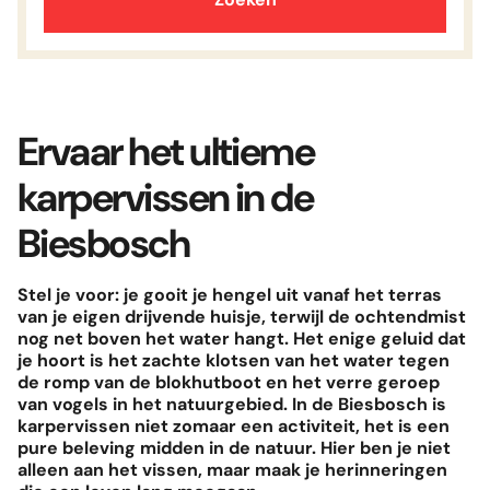
MA
DI
WO
DO
VR
ZA
ZO
Land van Maas en Waal
Weekend
1
2
terugkomst
3 NACHTEN
ma 17 aug. 2026
3
4
5
6
7
8
9
De Linge
10
11
12
13
15
16
14
Week
terugkomst
Ervaar het ultieme
7 NACHTEN
vr 21 aug. 2026
18
19
20
22
23
17
Sla op
21
karpervissen in de
25
26
27
29
30
24
28
Biesbosch
Sla op
31
Stel je voor: je gooit je hengel uit vanaf het terras
van je eigen drijvende huisje, terwijl de ochtendmist
nog net boven het water hangt. Het enige geluid dat
je hoort is het zachte klotsen van het water tegen
de romp van de blokhutboot en het verre geroep
van vogels in het natuurgebied. In de Biesbosch is
karpervissen niet zomaar een activiteit, het is een
pure beleving midden in de natuur. Hier ben je niet
alleen aan het vissen, maar maak je herinneringen