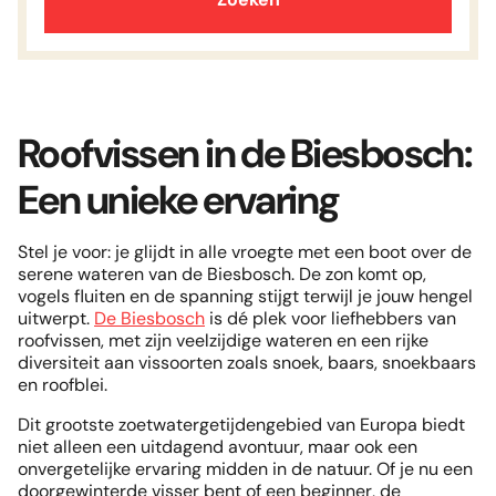
MA
DI
WO
DO
VR
ZA
ZO
Land van Maas en Waal
Weekend
1
2
terugkomst
3 NACHTEN
ma 10 aug. 2026
3
4
5
6
8
9
7
De Linge
11
12
13
15
16
Week
10
14
terugkomst
Roofvissen in de Biesbosch:
7 NACHTEN
vr 14 aug. 2026
18
19
20
22
23
Sla op
17
21
Een unieke ervaring
25
26
27
29
30
24
28
Sla op
Stel je voor: je glijdt in alle vroegte met een boot over de
31
serene wateren van de Biesbosch. De zon komt op,
vogels fluiten en de spanning stijgt terwijl je jouw hengel
uitwerpt.
De Biesbosch
is dé plek voor liefhebbers van
roofvissen, met zijn veelzijdige wateren en een rijke
diversiteit aan vissoorten zoals snoek, baars, snoekbaars
en roofblei.
Dit grootste zoetwatergetijdengebied van Europa biedt
niet alleen een uitdagend avontuur, maar ook een
onvergetelijke ervaring midden in de natuur. Of je nu een
doorgewinterde visser bent of een beginner, de