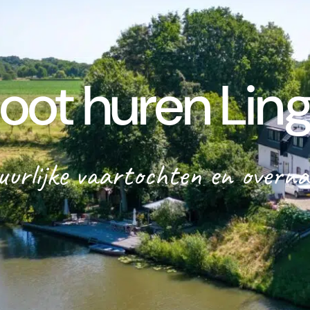
oot huren Lin
urlijke vaartochten en overn