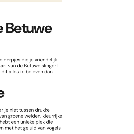
ur
jdag of een maandag.
de Betuwe
terugkomst
ekend of week.
vr 14 aug. 2026
terugkomst
ma 17 aug. 2026
 dorpjes die je vriendelijk
 hart van de Betuwe slingert
 dit alles te beleven dan
e
r je niet tussen drukke
van groene weiden, kleurrijke
hebt een unieke plek die
en met het geluid van vogels