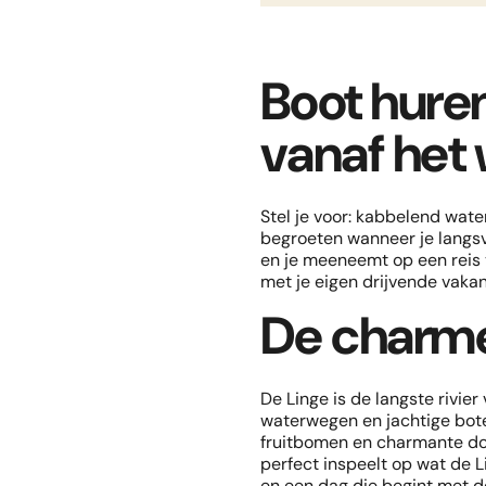
Locaties
Boot huren
Bommelerwaar
vanaf het 
Biesbosch
Stel je voor: kabbelend water
Land van Maas 
begroeten wanneer je langsva
en je meeneemt op een reis v
met je eigen drijvende vaka
De Linge
De charme
De Linge is de langste rivie
waterwegen en jachtige boten
fruitbomen en charmante dor
perfect inspeelt op wat de 
en een dag die begint met de