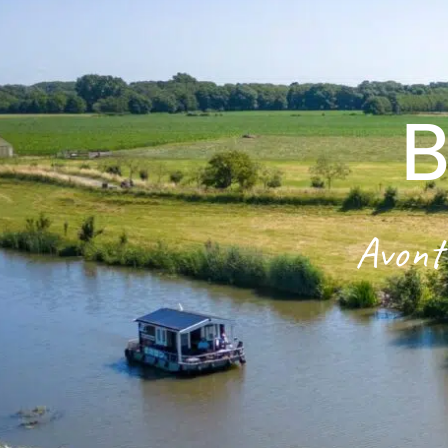
B
Avontu