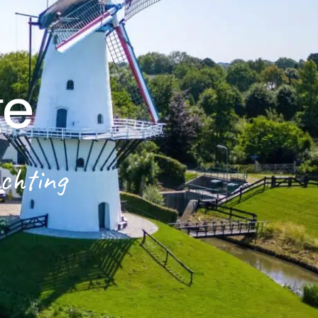
ge
achting