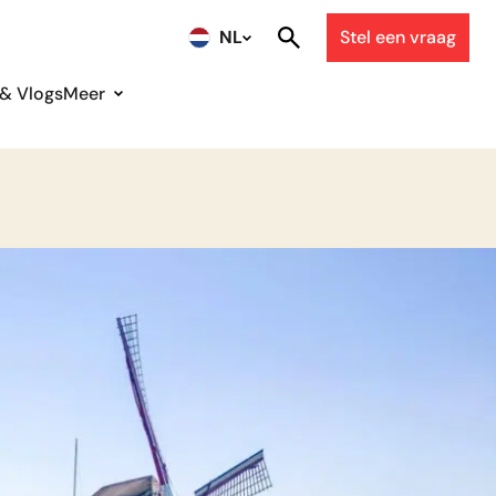
NL
Stel een vraag
 & Vlogs
Meer