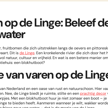
Kies je gewenste du
Kies je opstapdag
(ma of vr)
Vertekken is altijd op een vri
 op de Linge: Beleef 
d
augustus
2026
Midweek
We verhuren per midweek, we
4 NACHTEN
water
MA
DI
WO
DO
VR
ZA
ZO
1
2
Week
7 NACHTEN
3
4
5
6
7
8
9
, fruitbomen die zich uitstrekken langs de oevers en pittoreske
en Waal
art. Dit is
de Linge
. Een kronkelende rivier die zich door het
11
12
13
15
16
14
10
ol natuur, cultuur en vrijheid. En wat is een betere manier om
ntiehuis: een blokhutboot?
18
19
20
22
23
17
21
 van varen op de Ling
25
26
27
29
30
24
28
31
r van Nederland en een oase van rust en natuurschoon. Hier vaa
. Nee, de Linge biedt je ruimte, stilte en een
prachtig decor
pjes. Met een blokhutboot huur je niet zomaar een boot – je 
Linge te bieden heeft. Aanmeren wanneer je wilt, wakker word
 frisse geur van water – dat is de magie van de Linge.