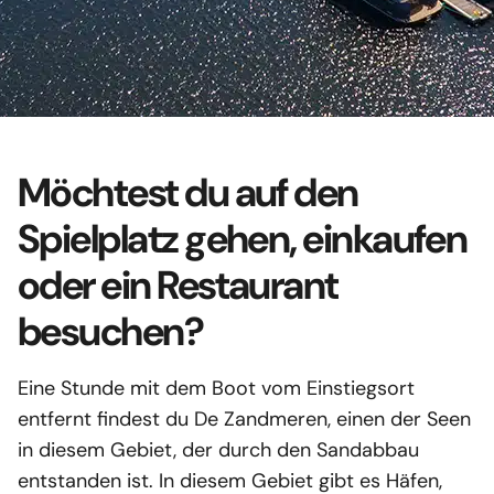
bietet die ideale Kombination!
Machen Sie einen aktiven
Urlaub mit der Familie
Lade das Blockhausboot-
Die ideale Kombination
Lesen Sie weiter
Zeitschrift herunter
Häufig gestellte Fragen
Die Linge
Kontakt
Möchtest du auf den
Unser vielseitigste Fahrtgebiet mit
Download
perfekten Stränden, aber auch
Spielplatz gehen, einkaufen
Gut zu wissen
schönen Häfen wie der Festungsstadt
oder ein Restaurant
Geschenkgutschein
Heusden, wo Sie über Nacht anlegen
besuchen?
Geschäfts Bedingungen
können.
Eine Stunde mit dem Boot vom Einstiegsort
Kultur & Natur
Lesen Sie weiter
entfernt findest du De Zandmeren, einen der Seen
in diesem Gebiet, der durch den Sandabbau
entstanden ist. In diesem Gebiet gibt es Häfen,