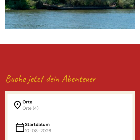
Buche jetzt dein Abenteuer
Orte
Orte (4)
Orte
Startdatum
10-08-2026