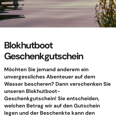
bietet die ideale Kombination!
Machen Sie einen aktiven
Urlaub mit der Familie
Lade das Blockhausboot-
Die ideale Kombination
Lesen Sie weiter
Zeitschrift herunter
Häufig gestellte Fragen
Die Linge
Kontakt
Blokhutboot
Unser vielseitigste Fahrtgebiet mit
Download
perfekten Stränden, aber auch
Geschenkgutschein
Gut zu wissen
schönen Häfen wie der Festungsstadt
Geschenkgutschein
Möchten Sie jemand anderem ein
Heusden, wo Sie über Nacht anlegen
Geschäfts Bedingungen
unvergessliches Abenteuer auf dem
können.
Wasser bescheren? Dann verschenken Sie
unseren
Blokhutboot-
Kultur & Natur
Lesen Sie weiter
Geschenkgutschein
! Sie entscheiden,
welchen Betrag wir auf den Gutschein
legen und der Beschenkte kann den