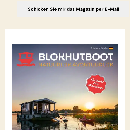
Angeln in Holland
Biesbosch
Der Nationalpark De Biesbosch ist
vielleicht das schönste Feuchtgebiet-
Naturschutzgebiet der Niederlande.
Noch nie war die Natur so nah!
Natur & Ruhe
Lesen Sie weiter
Land von Maas und Waal
Genießen Sie wunderschöne,
unberührte Natur, aber mit
gemütlichen
Gastronomiemöglichkeiten in der
Nähe. Das Land von Maas und Waal