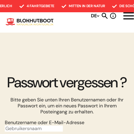
ERLICH
4 FAHRTGEBIETE
MITTEN IN DER NATUR
DIE SCH
DE
Allgemeine Informationen
Ausstattung
Bommelerwaard
Blockhausboot magazin
Passwort vergessen ?
Unser vielseitigste Fahrtgebiet mit
Fahreinweisung
perfekten Stränden, aber auch
Angelurlaub
Bitte geben Sie unten Ihren Benutzernamen oder Ihr
Häufig gestellte Fragen
schönen Häfen wie der Festungsstadt
Angelseen in Holland
Passwort ein, um ein neues Passwort in Ihrem
Posteingang zu erhalten.
Heusden, wo Sie über Nacht anlegen
Raubfischen
Preise
Benutzername oder E-Mail-Adresse
können.
Karpfenangeln