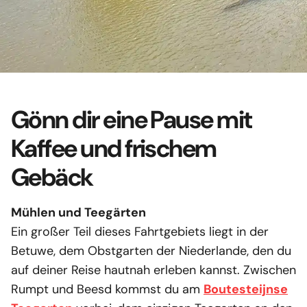
bietet die ideale Kombination!
Machen Sie einen aktiven
Urlaub mit der Familie
Lade das Blockhausboot-
Die ideale Kombination
Lesen Sie weiter
Zeitschrift herunter
Häufig gestellte Fragen
Die Linge
Kontakt
Gönn dir eine Pause mit
Unser vielseitigste Fahrtgebiet mit
Download
perfekten Stränden, aber auch
Kaffee und frischem
Gut zu wissen
schönen Häfen wie der Festungsstadt
Gebäck
Geschenkgutschein
Heusden, wo Sie über Nacht anlegen
Geschäfts Bedingungen
können.
Mühlen und Teegärten
Ein großer Teil dieses Fahrtgebiets liegt in der
Kultur & Natur
Lesen Sie weiter
Betuwe, dem Obstgarten der Niederlande, den du
auf deiner Reise hautnah erleben kannst. Zwischen
Rumpt und Beesd kommst du am
Boutesteijnse