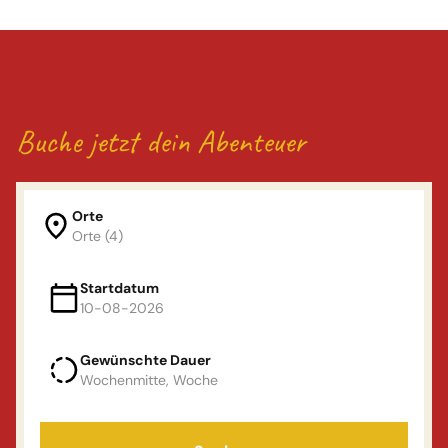
Buche jetzt dein Abenteuer
Orte
Orte (4)
Orte
Startdatum
10-08-2026
Land van Maas en waal
Gewünschte Dauer
Wählen Sie Ihren Abfahrtstag
(ma of vr)
Wochenmitte, Woche
De Linge
augustus
2026
Gewünschte Dauer