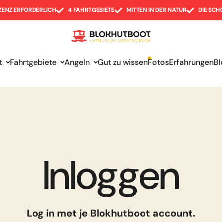
IZENZ ERFORDERLICH
4 FAHRTGEBIETE
MITTEN IN DER NATUR
DIE SC
t
Fahrtgebiete
Angeln
Gut zu wissen
Fotos
Erfahrungen
Bl
Inloggen
Log in met je Blokhutboot account.